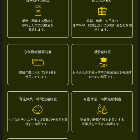
資格取得奨励金
節目のお祝い
業務に関連する資格を
結婚、出産、お子様の
取得し
た方に奨励金を
進学時や、結婚記念日にお祝い金などを贈
支給します。
呈します。
永年勤続報奨制度
奨学金制度
勤続年数に応じて旅行券を
お子さんの学校入学時の経済負担を
軽減す
進呈いたします。
るための制度です。
育児休業・時間短縮制度
介護休業・時間短縮制度
小さなお子さんを持つ従業員の
子育てを支
家族等の長期介護を必要とする
援する制度です。
従業員を支援する制度です。