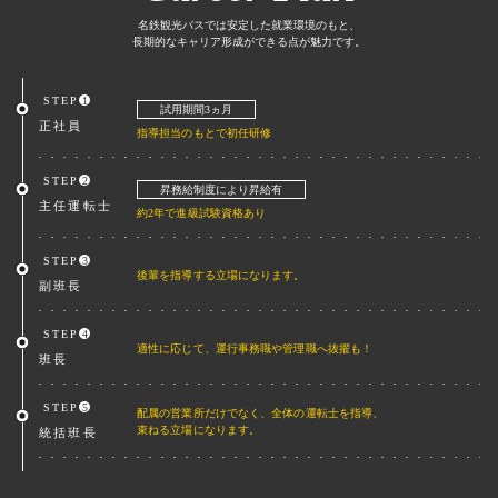
名鉄観光バスでは安定した就業環境のもと、
長期的なキャリア形成ができる点が魅力です。
1
試用期間3ヵ月
正社員
指導担当のもとで初任研修
2
昇務給制度により昇給有
主任運転士
約2年で進級試験資格あり
3
後輩を指導する立場になります。
副班長
4
適性に応じて、運行事務職や管理職へ抜擢も！
班長
5
配属の営業所だけでなく、全体の運転士を指導、
束ねる立場になります。
統括班長